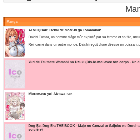
Man
Manga
ATM Ojisan: Isekai de Mote-ki ga Tomaranai!
Daichi Fumita, un homme d'âge mûr exploité par sa femme et sa fille, meu
Réincarné dans un autre monde, Daichi reçoit d'une déesse un puissant p
Yuri de Tsutaete Watashi no Uzuki (Dis-le-moi avec ton corps - Un dés
Mietemasu yo! Aizawa-san
Dog Eat Dog Era THE BOOK - Majo no Genzai to Saijoku no Dorei-ta
sorcière)