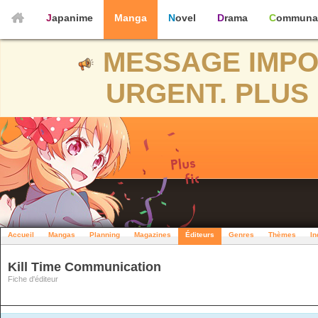
Japanime
Manga
Novel
Drama
Communa
MESSAGE IMPO
URGENT. PLUS 
Accueil
Mangas
Planning
Magazines
Éditeurs
Genres
Thèmes
In
Kill Time Communication
Fiche d'éditeur