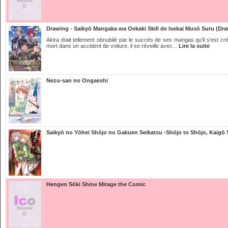
Drawing - Saikyō Mangaka wa Oekaki Skill de Isekai Musō Suru (Dra
Akira était tellement obnubilé par le succès de ses mangas qu'il s'est cr
mort dans un accident de voiture, il se réveille avec...
Lire la suite
Nezu-san no Ongaeshi
Saikyō no Yōhei Shōjo no Gakuen Seikatsu -Shōjo to Shōjo, Kaigō 
Hengen Sōki Shine Mirage the Comic