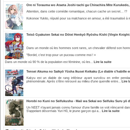
Ore ni Torauma wo Ataeta Joshi-tachi ga Chirachira Mite Kurukedo
Attention, dans cette comédie romantique, chacun cache un secret… !?
Kokonoe Yukito, réputé pour sa malchance en amour, a été traumatisé à ma
Teisō Gyakuten Sekai no Dōtei Henkyō Ryōshu Kishi (Virgin Knight:
Dans un monde où les hommes sont rares, un chevalier défend son honn
"Bordel, c’est trop pour un puceau comme moi ! »
Dans un monde où 90 % de la population est féminine, où les...
Lire la suite
Tensei Akuma no Saikyō Yūsha Ikusei Keikaku (Le diable s'habille 
Kakyu est un diable de rang inférieur ayant survécu en enfer penda
phénoménale. Après s'être retrouvé au milieu d'une querelle entre...
Lire l
Horobi no Kuni no Seifukusha - Maō wa Sekai wo Seifuku Suru yō 
Un NEET n'ayant jamais connu l'amour d'une famille se voit réincarné da
S'appelant désormais Yuri Hô, le jeune garçon qui a...
Lire la suite