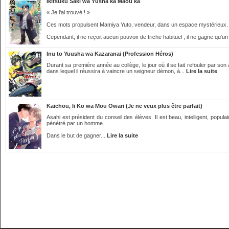
Ikitsuku Saki wa Yūsha ka Maou ka
« Je l'ai trouvé ! »
Ces mots propulsent Mamiya Yuto, vendeur, dans un espace mystérieux.
Cependant, il ne reçoit aucun pouvoir de triche habituel ; il ne gagne qu'un 
Inu to Yuusha wa Kazaranai (Profession Héros)
Durant sa première année au collège, le jour où il se fait refouler par s
dans lequel il réussira à vaincre un seigneur démon, à...
Lire la suite
Kaichou, Ii Ko wa Mou Owari (Je ne veux plus être parfait)
Asahi est président du conseil des élèves. Il est beau, intelligent, populai
pénétré par un homme.
Dans le but de gagner...
Lire la suite