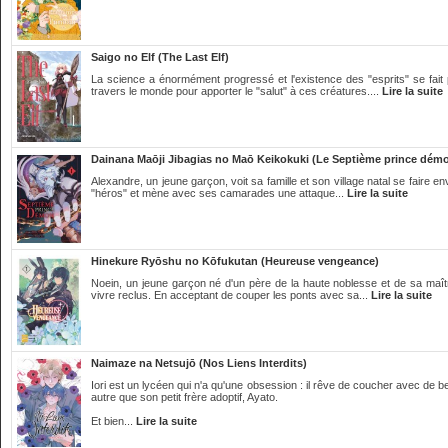
Saigo no Elf (The Last Elf)
La science a énormément progressé et l'existence des "esprits" se fait 
travers le monde pour apporter le "salut" à ces créatures....
Lire la suite
Dainana Maōji Jibagias no Maō Keikokuki (Le Septième prince dém
Alexandre, un jeune garçon, voit sa famille et son village natal se faire 
"héros" et mène avec ses camarades une attaque...
Lire la suite
Hinekure Ryōshu no Kōfukutan (Heureuse vengeance)
Noein, un jeune garçon né d'un père de la haute noblesse et de sa maîtr
vivre reclus. En acceptant de couper les ponts avec sa...
Lire la suite
Naimaze na Netsujō (Nos Liens Interdits)
Iori est un lycéen qui n'a qu'une obsession : il rêve de coucher avec de 
autre que son petit frère adoptif, Ayato.
Et bien...
Lire la suite