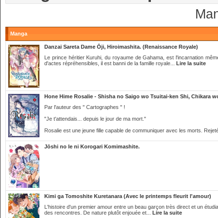
Man
Manga
Danzai Sareta Dame Ōji, Hiroimashita. (Renaissance Royale)
Le prince héritier Kuruhi, du royaume de Gahama, est l'incarnation même
d'actes répréhensibles, il est banni de la famille royale...
Lire la suite
Hone Hime Rosalie - Shisha no Saigo wo Tsuitai-ken Shi, Chikara wo
Par l'auteur des " Cartographes " !
"Je t'attendais... depuis le jour de ma mort."
Rosalie est une jeune fille capable de communiquer avec les morts. Rejeté
Jōshi no Ie ni Korogari Komimashite.
Kimi ga Tomoshite Kuretanara (Avec le printemps fleurit l'amour)
L'histoire d'un premier amour entre un beau garçon très direct et un étudia
des rencontres. De nature plutôt enjouée et...
Lire la suite