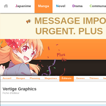
Japanime
Manga
Novel
Drama
Communa
MESSAGE IMPO
URGENT. PLUS 
Accueil
Mangas
Planning
Magazines
Éditeurs
Genres
Thèmes
In
Vertige Graphics
Fiche d'éditeur