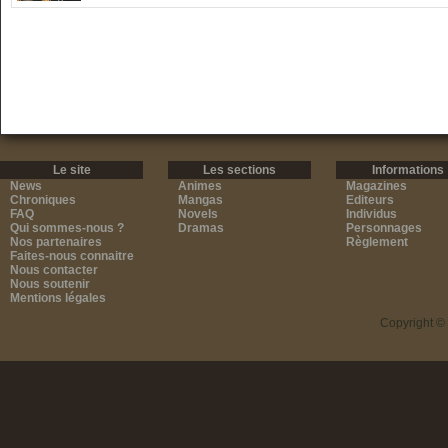
Le site
Les sections
Informations
News
Animes
Magazines
Chroniques
Mangas
Editeurs
FAQ
Novels
Individus
Qui sommes-nous ?
Dramas
Personnages
Nos partenaires
Règlement
Faites-nous connaitre
Nous contacter
Nous soutenir
Mentions légales
Copyright ©