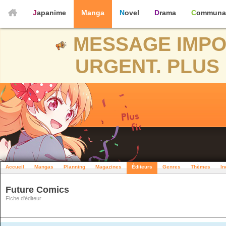
Japanime
Manga
Novel
Drama
Communa
MESSAGE IMPO
URGENT. PLUS 
Accueil
Mangas
Planning
Magazines
Éditeurs
Genres
Thèmes
In
Future Comics
Fiche d'éditeur