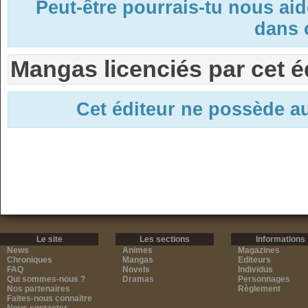
Peut-être pourrais-tu nous ai
dans c
Mangas licenciés par cet é
Cet éditeur ne possède 
Le site
Les sections
Informations
News
Animes
Magazines
Chroniques
Mangas
Editeurs
FAQ
Novels
Individus
Qui sommes-nous ?
Dramas
Personnages
Nos partenaires
Règlement
Faites-nous connaitre