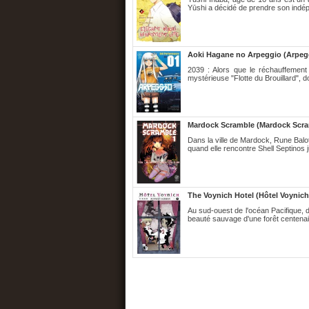
Yūshi a décidé de prendre son indé
Aoki Hagane no Arpeggio (Arpegg
2039 : Alors que le réchauffement
mystérieuse "Flotte du Brouillard", d
Mardock Scramble (Mardock Scra
Dans la ville de Mardock, Rune Balo
quand elle rencontre Shell Septinos j
The Voynich Hotel (Hôtel Voynich
Au sud-ouest de l'océan Pacifique, d
beauté sauvage d'une forêt centenair