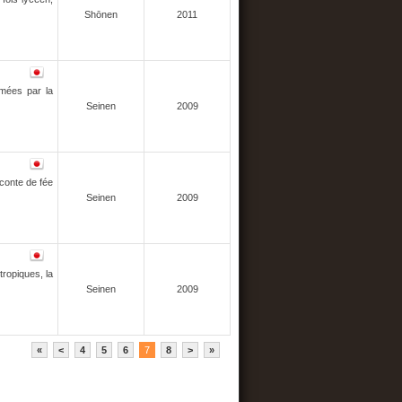
Shōnen
2011
imées par la
Seinen
2009
 conte de fée
Seinen
2009
tropiques, la
Seinen
2009
«
<
4
5
6
7
8
>
»