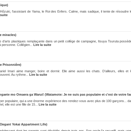
oïque)
Hôzuki, l'assistant de Yama, le Roi des Enfers. Calme, mais sadique, il tente de résoudre l
 suite
e miracles)
d'arts plastiques remplaçante dans un petit collège de campagne, Itsuya Tsuruta possèd
à personne. Collégien...
Lire la suite
 Prisonnière)
iel Imari aime manger, boire et dormir. Elle aime aussi les chats. D’ailleurs, elles et l
souvent. Au rythme...
Lire la suite
aete mo Omaera ga Warui! (Watamote: Je ne suis pas populaire et c'est de votre fau
er populaire, qui a une énorme expérience des rendez-vous avec plus de 100 garçons... d
elle est une fille de 15...
Lire la suite
Elegant Yokai Appartment Life)
dolescent dont les parents sont décédés depuis trois ans. Son oncle l'a recueilli, mais une