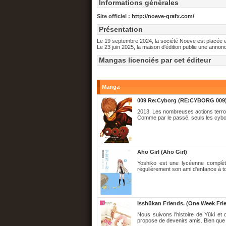
Informations générales
Site officiel :
http://noeve-grafx.com/
Présentation
Le 19 septembre 2024, la société Noeve est placée e
Le 23 juin 2025, la maison d'édition publie une annon
Mangas licenciés par cet éditeur
Manga
009 Re:Cyborg (RE:CYBORG 009
2013. Les nombreuses actions terrori
Comme par le passé, seuls les cyborg
Aho Girl (Aho Girl)
Yoshiko est une lycéenne complète
régulièrement son ami d'enfance à t
Isshūkan Friends. (One Week Fri
Nous suivons l'histoire de Yūki et
propose de devenirs amis. Bien que 