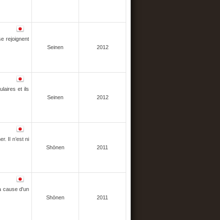
e rejoignent
Seinen
2012
aires et ils
Seinen
2012
r. Il n’est ni
Shōnen
2011
à cause d'un
Shōnen
2011