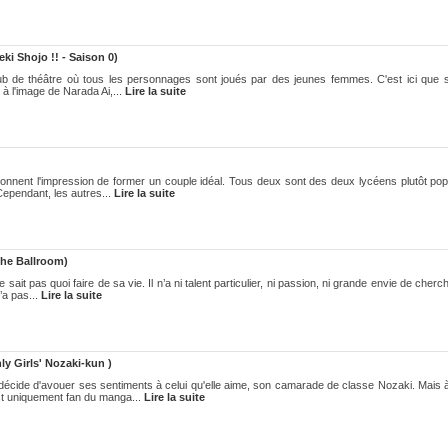
ki Shojo !! - Saison 0)
ub de théâtre où tous les personnages sont joués par des jeunes femmes. C'est ici que s
 à l'image de Narada Ai,...
Lire la suite
nent l'impression de former un couple idéal. Tous deux sont des deux lycéens plutôt popul
 Cependant, les autres...
Lire la suite
he Ballroom)
sait pas quoi faire de sa vie. Il n’a ni talent particulier, ni passion, ni grande envie de cherche
’a pas...
Lire la suite
y Girls' Nozaki-kun )
décide d'avouer ses sentiments à celui qu'elle aime, son camarade de classe Nozaki. Mais 
st uniquement fan du manga...
Lire la suite