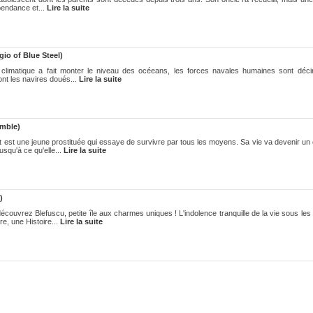
pendance et...
Lire la suite
io of Blue Steel)
 climatique a fait monter le niveau des océeans, les forces navales humaines sont déc
ont les navires doués...
Lire la suite
mble)
t est une jeune prostituée qui essaye de survivre par tous les moyens. Sa vie va devenir un
usqu'à ce qu'elle...
Lire la suite
)
écouvrez Blefuscu, petite île aux charmes uniques ! L'indolence tranquille de la vie sous les 
e, une Histoire...
Lire la suite