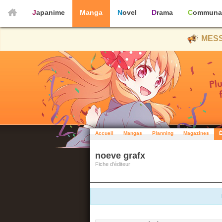
Japanime
Manga
Novel
Drama
Communa
MESS
Accueil
Mangas
Planning
Magazines
É
noeve grafx
Fiche d'éditeur