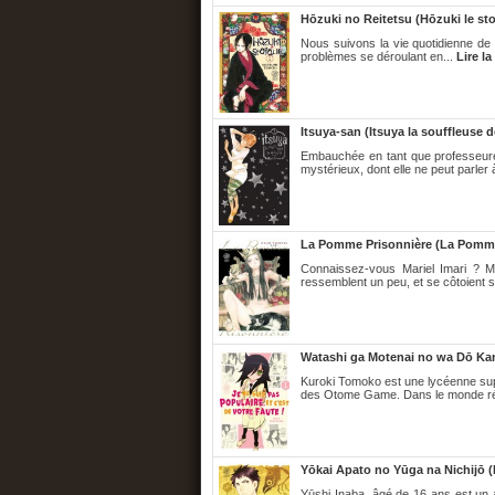
Hōzuki no Reitetsu (Hōzuki le st
Nous suivons la vie quotidienne de 
problèmes se déroulant en...
Lire la
Itsuya-san (Itsuya la souffleuse d
Embauchée en tant que professeure 
mystérieux, dont elle ne peut parler 
La Pomme Prisonnière (La Pomme
Connaissez-vous Mariel Imari ? Mar
ressemblent un peu, et se côtoient 
Watashi ga Motenai no wa Dō Kang
Kuroki Tomoko est une lycéenne sup
des Otome Game. Dans le monde réel, 
Yōkai Apato no Yūga na Nichijō (
Yūshi Inaba, âgé de 16 ans est un a