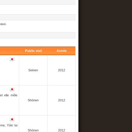
eaux.
Public visé
Année
Seinen
2012
et elle mêle
Shōnen
2012
e, ​Yūki lui
Shōnen
2012