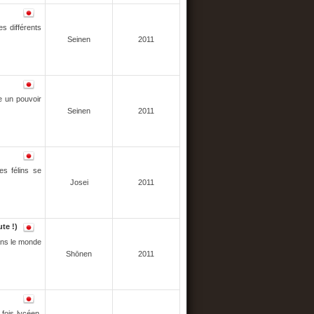
es différents
Seinen
2011
e un pouvoir
Seinen
2011
es félins se
Josei
2011
te !)
ans le monde
Shōnen
2011
 fois lycéen,