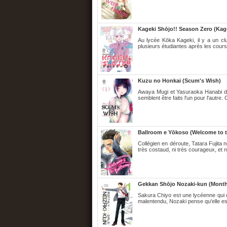
Kageki Shōjo!! Season Zero (Kage
Au lycée Kōka Kageki, il y a un cl
plusieurs étudiantes après les cours
Kuzu no Honkai (Scum's Wish)
Awaya Mugi et Yasuraoka Hanabi don
semblent être faits l'un pour l'autre.
Ballroom e Yōkoso (Welcome to t
Collégien en déroute, Tatara Fujita ne 
très costaud, ni très courageux, et n
Gekkan Shōjo Nozaki-kun (Monthl
Sakura Chiyo est une lycéenne qui 
malentendu, Nozaki pense qu'elle e