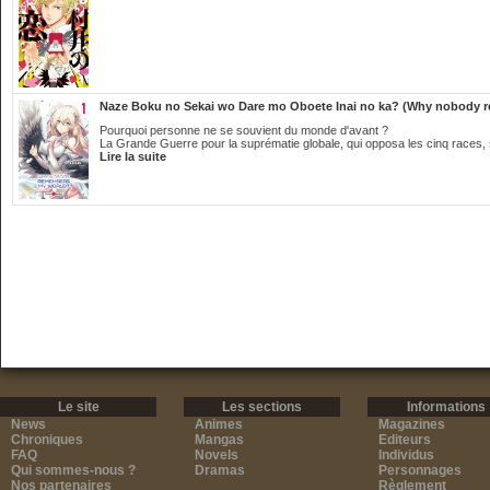
Naze Boku no Sekai wo Dare mo Oboete Inai no ka? (Why nobody 
Pourquoi personne ne se souvient du monde d'avant ?
La Grande Guerre pour la suprématie globale, qui opposa les cinq races, se
Lire la suite
Le site
Les sections
Informations
News
Animes
Magazines
Chroniques
Mangas
Editeurs
FAQ
Novels
Individus
Qui sommes-nous ?
Dramas
Personnages
Nos partenaires
Règlement