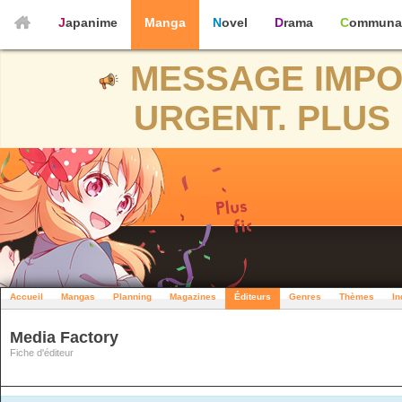
Japanime
Manga
Novel
Drama
Communa
MESSAGE IMPO
URGENT. PLUS 
Accueil
Mangas
Planning
Magazines
Éditeurs
Genres
Thèmes
In
Media Factory
Fiche d'éditeur