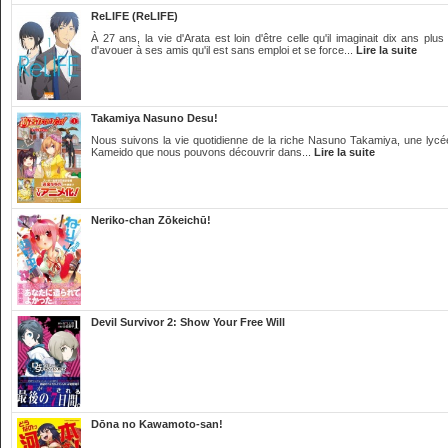
ReLIFE (ReLIFE)
À 27 ans, la vie d'Arata est loin d'être celle qu'il imaginait dix ans plu
d'avouer à ses amis qu'il est sans emploi et se force...
Lire la suite
Takamiya Nasuno Desu!
Nous suivons la vie quotidienne de la riche Nasuno Takamiya, une lycé
Kameido que nous pouvons découvrir dans...
Lire la suite
Neriko-chan Zōkeichū!
Devil Survivor 2: Show Your Free Will
Dōna no Kawamoto-san!