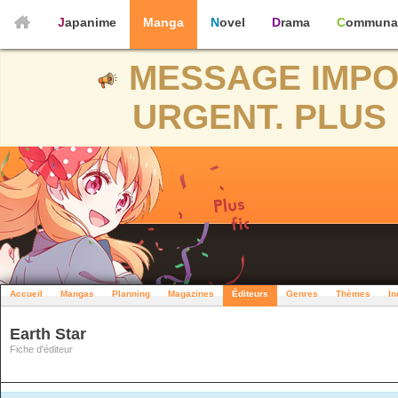
Japanime
Manga
Novel
Drama
Communa
MESSAGE IMPO
URGENT. PLUS 
Accueil
Mangas
Planning
Magazines
Éditeurs
Genres
Thèmes
In
Earth Star
Fiche d'éditeur