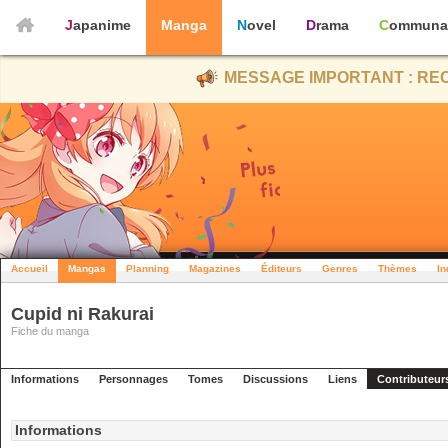
Japanime
Manga
Novel
Drama
Communa
MESSAGE IMPORTANT : REC
Accueil
Mangas
Planning
Magazines
Éditeurs
Genres
Thèmes
In
Cupid ni Rakurai
Fiche du manga
Informations
Personnages
Tomes
Discussions
Liens
Contributeur
Informations