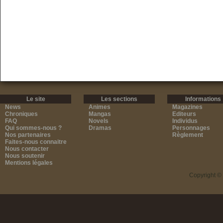
Le site
Les sections
Informations
News
Animes
Magazines
Chroniques
Mangas
Editeurs
FAQ
Novels
Individus
Qui sommes-nous ?
Dramas
Personnages
Nos partenaires
Règlement
Faites-nous connaitre
Nous contacter
Nous soutenir
Mentions légales
Copyright ©