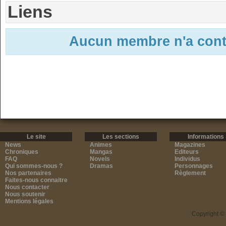
Liens
Aucun membre n'a contri
Le site
Les sections
Informations
News
Animes
Magazines
Chroniques
Mangas
Editeurs
FAQ
Novels
Individus
Qui sommes-nous ?
Dramas
Personnages
Nos partenaires
Règlement
Faites-nous connaitre
Nous contacter
Nous soutenir
Mentions légales
Copyright ©