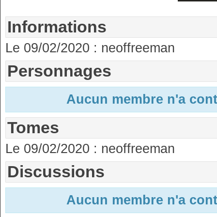
Informations
Le 09/02/2020 :
neoffreeman
Personnages
Aucun membre n'a contri
Tomes
Le 09/02/2020 :
neoffreeman
Discussions
Aucun membre n'a contri