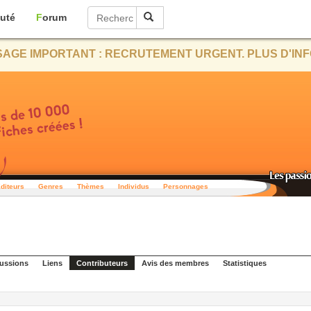
uté
Forum
AGE IMPORTANT : RECRUTEMENT URGENT. PLUS D'INF
diteurs
Genres
Thèmes
Individus
Personnages
ussions
Liens
Contributeurs
Avis des membres
Statistiques