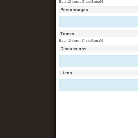
Il y a 12 jours :
GhostSama91
Personnages
Tomes
Il y a 12 jours :
GhostSama91
Discussions
Liens