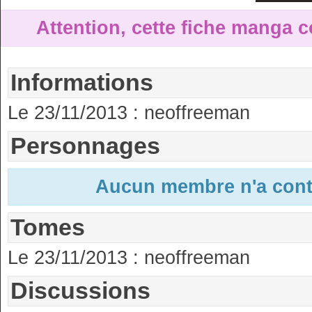
Attention, cette fiche manga c
Informations
Le 23/11/2013 :
neoffreeman
Personnages
Aucun membre n'a contri
Tomes
Le 23/11/2013 :
neoffreeman
Discussions