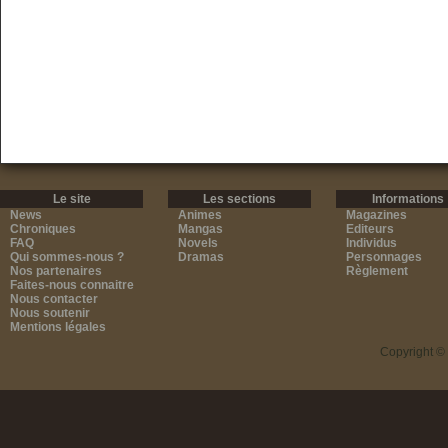
Le site
Les sections
Informations
News
Animes
Magazines
Chroniques
Mangas
Editeurs
FAQ
Novels
Individus
Qui sommes-nous ?
Dramas
Personnages
Nos partenaires
Règlement
Faites-nous connaitre
Nous contacter
Nous soutenir
Mentions légales
Copyright ©