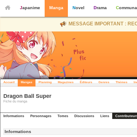
Japanime
Manga
Novel
Drama
Communa
MESSAGE IMPORTANT : REC
Accueil
Mangas
Planning
Magazines
Éditeurs
Genres
Thèmes
In
Dragon Ball Super
Fiche du manga
Informations
Personnages
Tomes
Discussions
Liens
Contributeur
Informations