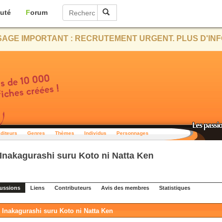
uté
Forum
AGE IMPORTANT : RECRUTEMENT URGENT. PLUS D'INF
diteurs
Genres
Thèmes
Individus
Personnages
 Inakagurashi suru Koto ni Natta Ken
ussions
Liens
Contributeurs
Avis des membres
Statistiques
 Inakagurashi suru Koto ni Natta Ken