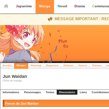
Japanime
Manga
Novel
Drama
Communa
MESSAGE IMPORTANT : REC
Accueil
Mangas
Planning
Magazines
Éditeurs
Genres
Thèmes
In
Jun Waidan
Fiche du manga
Informations
Personnages
Tomes
Discussions
Liens
Contributeur
Forum de Jun Waidan