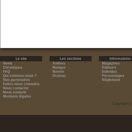
Le site
Les sections
Informations
News
Animes
Magazines
Chroniques
Mangas
Editeurs
FAQ
Novels
Individus
Qui sommes-nous ?
Dramas
Personnages
Nos partenaires
Règlement
Faites-nous connaitre
Nous contacter
Nous soutenir
Mentions légales
Copyright ©