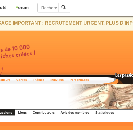
uté
Forum
AGE IMPORTANT : RECRUTEMENT URGENT. PLUS D'INF
diteurs
Genres
Thèmes
Individus
Personnages
ussions
Liens
Contributeurs
Avis des membres
Statistiques