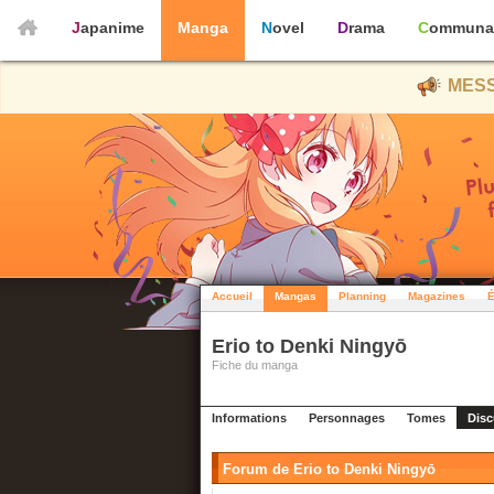
Japanime
Manga
Novel
Drama
Communa
MESS
Accueil
Mangas
Planning
Magazines
É
Erio to Denki Ningyō
Fiche du manga
Informations
Personnages
Tomes
Disc
Forum de Erio to Denki Ningyō