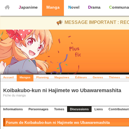
Japanime
Manga
Novel
Drama
Communa
MESSAGE IMPORTANT : REC
Accueil
Mangas
Planning
Magazines
Éditeurs
Genres
Thèmes
In
Koibakubo-kun ni Hajimete wo Ubawaremashita
Fiche du manga
Informations
Personnages
Tomes
Discussions
Liens
Contributeur
Forum de Koibakubo-kun ni Hajimete wo Ubawaremashita