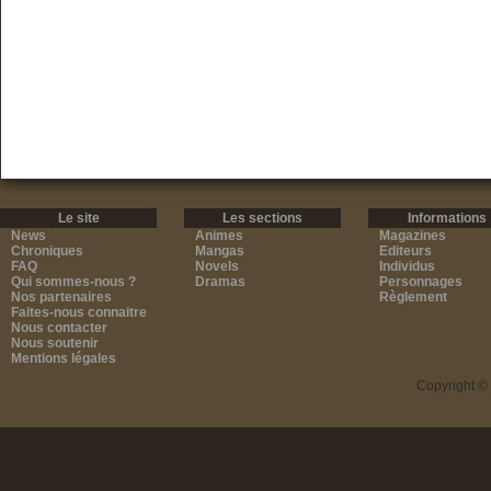
Le site
Les sections
Informations
News
Animes
Magazines
Chroniques
Mangas
Editeurs
FAQ
Novels
Individus
Qui sommes-nous ?
Dramas
Personnages
Nos partenaires
Règlement
Faites-nous connaitre
Nous contacter
Nous soutenir
Mentions légales
Copyright ©