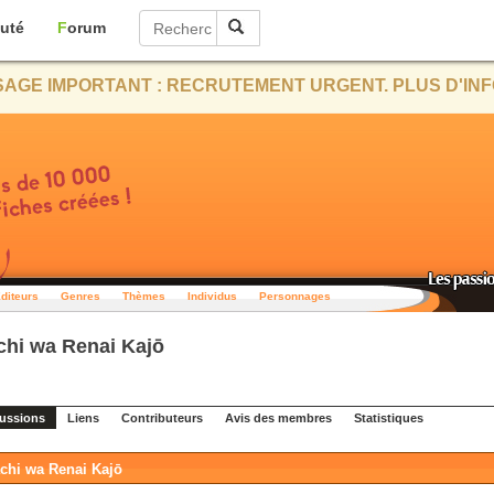
uté
Forum
AGE IMPORTANT : RECRUTEMENT URGENT. PLUS D'INF
diteurs
Genres
Thèmes
Individus
Personnages
chi wa Renai Kajō
ussions
Liens
Contributeurs
Avis des membres
Statistiques
chi wa Renai Kajō