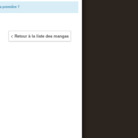
a première ?
< Retour à la liste des mangas