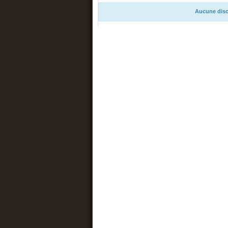
Aucune disc