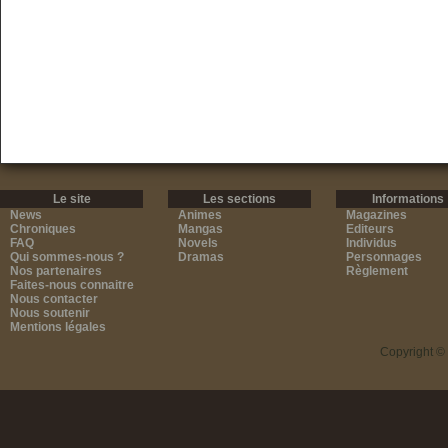
Le site
Les sections
Informations
News
Animes
Magazines
Chroniques
Mangas
Editeurs
FAQ
Novels
Individus
Qui sommes-nous ?
Dramas
Personnages
Nos partenaires
Règlement
Faites-nous connaitre
Nous contacter
Nous soutenir
Mentions légales
Copyright ©