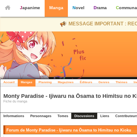
Japanime
Manga
Novel
Drama
Communa
MESSAGE IMPORTANT : REC
Accueil
Mangas
Planning
Magazines
Éditeurs
Genres
Thèmes
In
Monty Paradise - Ijiwaru na Ōsama to Himitsu no K
Fiche du manga
Informations
Personnages
Tomes
Discussions
Liens
Contributeur
Forum de Monty Paradise - Ijiwaru na Ōsama to Himitsu no Kioku