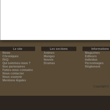
Le site
Les sections
Informations
News
Animes
Magazines
Chroniques
Mangas
Editeurs
FAQ
Novels
Individus
Qui sommes-nous ?
Dramas
Personnages
Nos partenaires
Règlement
Faites-nous connaitre
Nous contacter
Nous soutenir
Mentions légales
Copyright ©