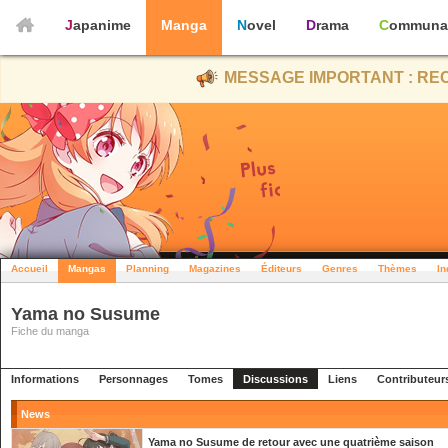
Japanime
Manga
Novel
Drama
Communa
MESSAGE IMPORTANT : REC
Accueil
Mangas
Planning
Magazines
Éditeurs
Genres
Thèmes
In
Yama no Susume
Fiche du manga
Informations
Personnages
Tomes
Discussions
Liens
Contributeur
News
Yama no Susume de retour avec une quatrième saison