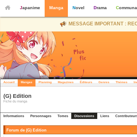
Japanime
Manga
Novel
Drama
Communa
MESSAGE IMPORTANT : REC
Accueil
Mangas
Planning
Magazines
Éditeurs
Genres
Thèmes
In
(G) Edition
Fiche du manga
Informations
Personnages
Tomes
Discussions
Liens
Contributeur
Forum de (G) Edition