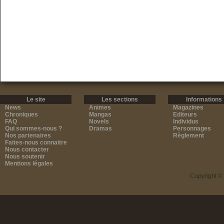
Le site
Les sections
Informations
News
Animes
Magazines
Chroniques
Mangas
Editeurs
FAQ
Novels
Individus
Qui sommes-nous ?
Dramas
Personnages
Nos partenaires
Règlement
Faites-nous connaitre
Nous contacter
Nous soutenir
Mentions légales
Copyright ©