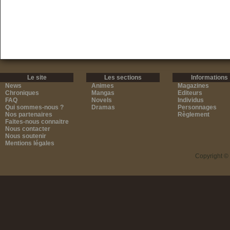
Le site
Les sections
Informations
News
Animes
Magazines
Chroniques
Mangas
Editeurs
FAQ
Novels
Individus
Qui sommes-nous ?
Dramas
Personnages
Nos partenaires
Règlement
Faites-nous connaitre
Nous contacter
Nous soutenir
Mentions légales
Copyright ©