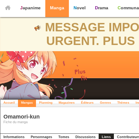
Japanime
Manga
Novel
Drama
Communa
MESSAGE IMPO
URGENT. PLUS 
Accueil
Mangas
Planning
Magazines
Éditeurs
Genres
Thèmes
In
Omamori-kun
Fiche du manga
Informations
Personnages
Tomes
Discussions
Liens
Contributeur