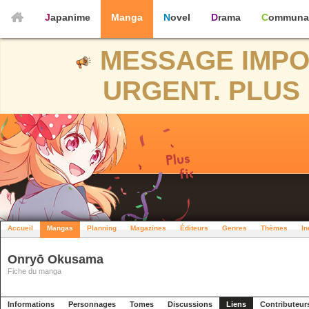
Japanime
Manga
Novel
Drama
Communa
MESSAGE IMPO
URGENT. PLUS 
Accueil
Mangas
Planning
Magazines
Éditeurs
Genres
Thèmes
In
Onryō Okusama
Fiche du manga
Informations
Personnages
Tomes
Discussions
Liens
Contributeur