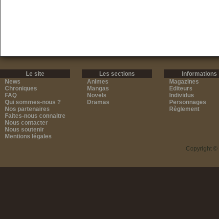
Le site
Les sections
Informations
News
Animes
Magazines
Chroniques
Mangas
Editeurs
FAQ
Novels
Individus
Qui sommes-nous ?
Dramas
Personnages
Nos partenaires
Règlement
Faites-nous connaitre
Nous contacter
Nous soutenir
Mentions légales
Copyright ©