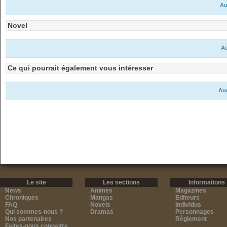
Au
Novel
Au
Ce qui pourrait également vous intéresser
Auc
Le site
Les sections
Informations
News
Animes
Magazines
Chroniques
Mangas
Editeurs
FAQ
Novels
Individus
Qui sommes-nous ?
Dramas
Personnages
Nos partenaires
Règlement
Faites-nous connaitre