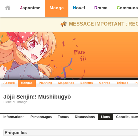
Japanime
Manga
Novel
Drama
Communa
MESSAGE IMPORTANT : REC
Accueil
Mangas
Planning
Magazines
Éditeurs
Genres
Thèmes
In
Jōjū Senjin!! Mushibugyō
Fiche du manga
Informations
Personnages
Tomes
Discussions
Liens
Contributeur
Préquelles