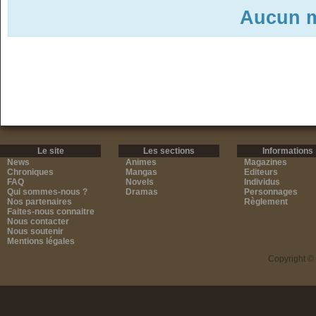
Aucun m
Le site
Les sections
Informations
News
Animes
Magazines
Chroniques
Mangas
Editeurs
FAQ
Novels
Individus
Qui sommes-nous ?
Dramas
Personnages
Nos partenaires
Règlement
Faites-nous connaitre
Nous contacter
Nous soutenir
Mentions légales
Copyright ©