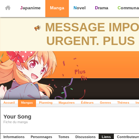
Japanime
Manga
Novel
Drama
Communa
MESSAGE IMPO
URGENT. PLUS 
Accueil
Mangas
Planning
Magazines
Éditeurs
Genres
Thèmes
In
Your Song
Fiche du manga
Informations
Personnages
Tomes
Discussions
Liens
Contributeur