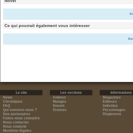
Novel
Au
Ce qui pourrait également vous intéresser
Auc
Le site
Les sections
Informations
News
Animes
Magazines
Chroniques
Mangas
Editeurs
FAQ
Novels
Individus
Qui sommes-nous ?
Dramas
Personnages
Nos partenaires
Règlement
Faites-nous connaitre
Nous contacter
Nous soutenir
Mentions légales