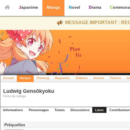
Japanime
Manga
Novel
Drama
Communa
MESSAGE IMPORTANT : REC
Accueil
Mangas
Planning
Magazines
Éditeurs
Genres
Thèmes
In
Ludwig Gensōkyoku
Fiche du manga
Informations
Personnages
Tomes
Discussions
Liens
Contributeur
Préquelles