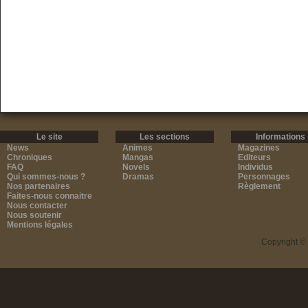
Le site
Les sections
Informations
News
Animes
Magazines
Chroniques
Mangas
Editeurs
FAQ
Novels
Individus
Qui sommes-nous ?
Dramas
Personnages
Nos partenaires
Règlement
Faites-nous connaitre
Nous contacter
Nous soutenir
Mentions légales
Copyright ©