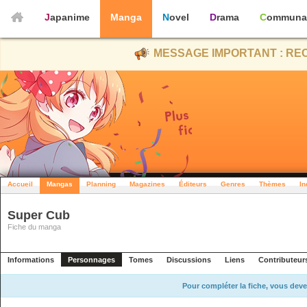
Japanime
Manga
Novel
Drama
Communa
MESSAGE IMPORTANT : REC
Accueil
Mangas
Planning
Magazines
Éditeurs
Genres
Thèmes
In
Super Cub
Fiche du manga
Informations
Personnages
Tomes
Discussions
Liens
Contributeur
Pour compléter la fiche, vous deve