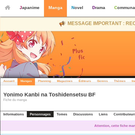
Japanime
Manga
Novel
Drama
Communa
MESSAGE IMPORTANT : REC
Accueil
Mangas
Planning
Magazines
Éditeurs
Genres
Thèmes
In
Yonimo Kanbi na Toshidensetsu BF
Fiche du manga
Informations
Personnages
Tomes
Discussions
Liens
Contributeur
Attention, cette fiche ma