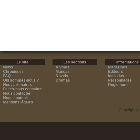
Le site
Les sections
Informations
News
Animes
Magazines
Chroniques
Mangas
Editeurs
FAQ
Novels
Individus
Qui sommes-nous ?
Dramas
Personnages
Nos partenaires
Règlement
Faites-nous connaitre
Nous contacter
Nous soutenir
Mentions légales
Copyright ©