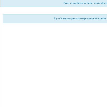
Pour compléter la fiche, vous deve
Il y n'a aucun personnage associé à cette