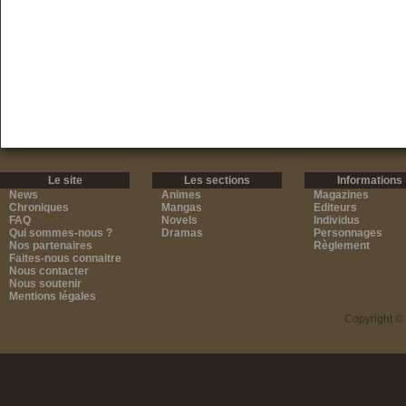
Le site
Les sections
Informations
News
Animes
Magazines
Chroniques
Mangas
Editeurs
FAQ
Novels
Individus
Qui sommes-nous ?
Dramas
Personnages
Nos partenaires
Règlement
Faites-nous connaitre
Nous contacter
Nous soutenir
Mentions légales
Copyright ©