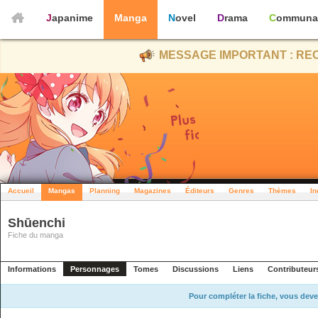
Japanime
Manga
Novel
Drama
Communa
MESSAGE IMPORTANT : REC
Accueil
Mangas
Planning
Magazines
Éditeurs
Genres
Thèmes
In
Shūenchi
Fiche du manga
Informations
Personnages
Tomes
Discussions
Liens
Contributeur
Pour compléter la fiche, vous deve