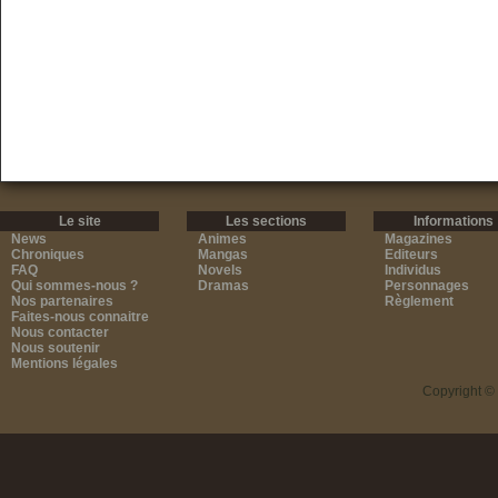
Le site
Les sections
Informations
News
Animes
Magazines
Chroniques
Mangas
Editeurs
FAQ
Novels
Individus
Qui sommes-nous ?
Dramas
Personnages
Nos partenaires
Règlement
Faites-nous connaitre
Nous contacter
Nous soutenir
Mentions légales
Copyright ©