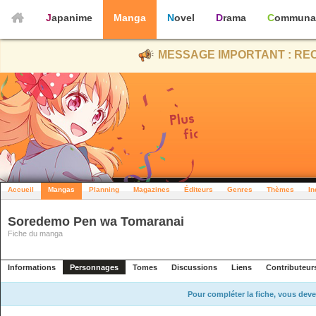
Japanime
Manga
Novel
Drama
Communa
MESSAGE IMPORTANT : REC
Accueil
Mangas
Planning
Magazines
Éditeurs
Genres
Thèmes
In
Soredemo Pen wa Tomaranai
Fiche du manga
Informations
Personnages
Tomes
Discussions
Liens
Contributeur
Pour compléter la fiche, vous deve