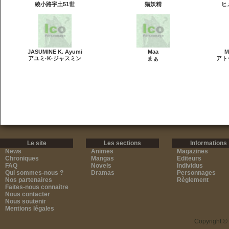
綾小路宇土51世
猫妖精
ヒ
JASUMINE K. Ayumi
Maa
M
アユミ·K·ジャスミン
まぁ
アト
Le site
Les sections
Informations
News
Animes
Magazines
Chroniques
Mangas
Editeurs
FAQ
Novels
Individus
Qui sommes-nous ?
Dramas
Personnages
Nos partenaires
Règlement
Faites-nous connaitre
Nous contacter
Nous soutenir
Mentions légales
Copyright ©