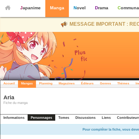
Japanime
Manga
Novel
Drama
Communa
MESSAGE IMPORTANT : REC
Accueil
Mangas
Planning
Magazines
Éditeurs
Genres
Thèmes
In
Aria
Fiche du manga
Informations
Personnages
Tomes
Discussions
Liens
Contributeur
Pour compléter la fiche, vous deve