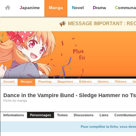
Japanime
Manga
Novel
Drama
Communa
MESSAGE IMPORTANT : REC
Accueil
Mangas
Planning
Magazines
Éditeurs
Genres
Thèmes
In
Dance in the Vampire Bund - Sledge Hammer no T
Fiche du manga
Informations
Personnages
Tomes
Discussions
Liens
Contributeur
Pour compléter la fiche, vous deve