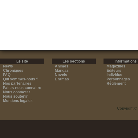
Le site
Les sections
Informations
News
Animes
Magazines
Chroniques
Mangas
Editeurs
FAQ
Novels
Individus
Qui sommes-nous ?
Dramas
Personnages
Nos partenaires
Règlement
Faites-nous connaitre
Nous contacter
Nous soutenir
Mentions légales
Copyright ©