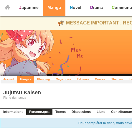
Japanime
Manga
Novel
Drama
Communa
MESSAGE IMPORTANT : REC
Accueil
Mangas
Planning
Magazines
Éditeurs
Genres
Thèmes
In
Jujutsu Kaisen
Fiche du manga
Informations
Personnages
Tomes
Discussions
Liens
Contributeur
Pour compléter la fiche, vous deve