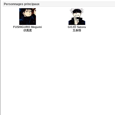
Personnages principaux
FUSHIGURO Megumi
GOJŌ Satoru
伏黒恵
五条悟