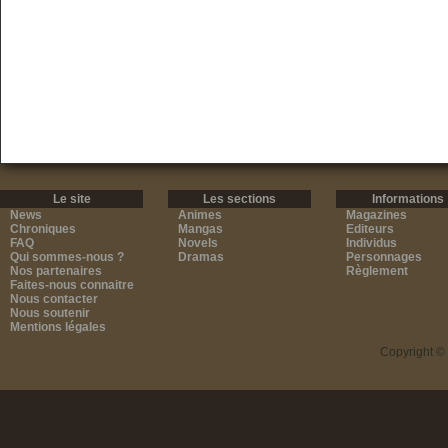
Le site
Les sections
Informations
News
Animes
Magazines
Chroniques
Mangas
Editeurs
FAQ
Novels
Individus
Qui sommes-nous ?
Dramas
Personnages
Nos partenaires
Règlement
Faites-nous connaitre
Nous contacter
Nous soutenir
Mentions légales
Copyright ©