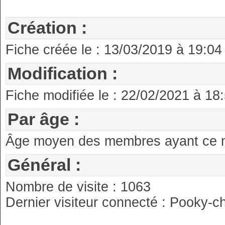
Création :
Fiche créée le : 13/03/2019 à 19:04
Modification :
Fiche modifiée le : 22/02/2021 à 18
Par âge :
Âge moyen des membres ayant ce ma
Général :
Nombre de visite : 1063
Dernier visiteur connecté : Pooky-c