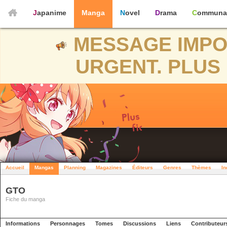
Japanime
Manga
Novel
Drama
Communa
MESSAGE IMPO
URGENT. PLUS 
Accueil
Mangas
Planning
Magazines
Éditeurs
Genres
Thèmes
In
GTO
Fiche du manga
Informations
Personnages
Tomes
Discussions
Liens
Contributeur