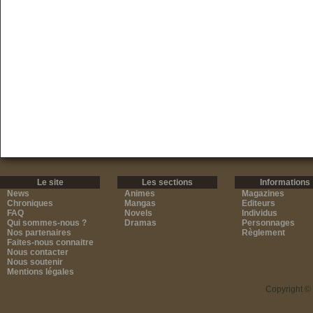
Le site
Les sections
Informations
News
Animes
Magazines
Chroniques
Mangas
Editeurs
FAQ
Novels
Individus
Qui sommes-nous ?
Dramas
Personnages
Nos partenaires
Règlement
Faites-nous connaitre
Nous contacter
Nous soutenir
Mentions légales
Copyright ©