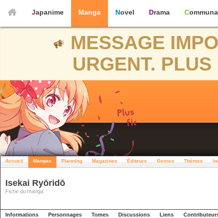
Japanime
Manga
Novel
Drama
Communa
MESSAGE IMPO
URGENT. PLUS 
Accueil
Mangas
Planning
Magazines
Éditeurs
Genres
Thèmes
In
Isekai Ryōridō
Fiche du manga
Informations
Personnages
Tomes
Discussions
Liens
Contributeur