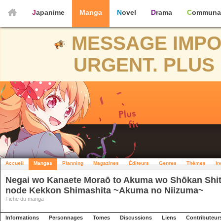
Japanime
Manga
Novel
Drama
Communa
MESSAGE IMPO
URGENT. PLUS 
Accueil
Mangas
Planning
Magazines
Éditeurs
Genres
Thèmes
In
Negai wo Kanaete Moraō to Akuma wo Shōkan Shit
node Kekkon Shimashita ~Akuma no Niizuma~
Fiche du manga
Informations
Personnages
Tomes
Discussions
Liens
Contributeur