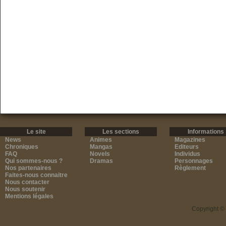
Le site
Les sections
Informations
News
Animes
Magazines
Chroniques
Mangas
Editeurs
FAQ
Novels
Individus
Qui sommes-nous ?
Dramas
Personnages
Nos partenaires
Règlement
Faites-nous connaitre
Nous contacter
Nous soutenir
Mentions légales
Copyright ©