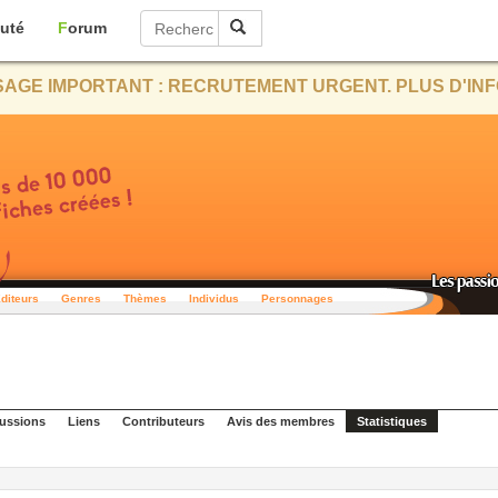
uté
Forum
AGE IMPORTANT : RECRUTEMENT URGENT. PLUS D'INF
diteurs
Genres
Thèmes
Individus
Personnages
ussions
Liens
Contributeurs
Avis des membres
Statistiques