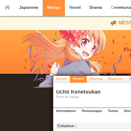
Japanime
Manga
Novel
Drama
Communa
MESS
Accueil
Mangas
Planning
Magazines
É
Uchū Kenetsukan
Fiche du manga
Informations
Personnages
Tomes
Disc
Création :