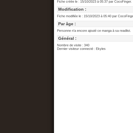
Fiche créée le : 15/10/2023 à 05:37 par CocoFinger.
Modification :
Fiche modifiée le : 15/10/2023 à 05:40 par CocoFinge
Par âge :
Personne n'a encore ajouté ce manga à sa readlist.
Général :
Nombre de visite : 340
Dernier visiteur connecté : Ekyles