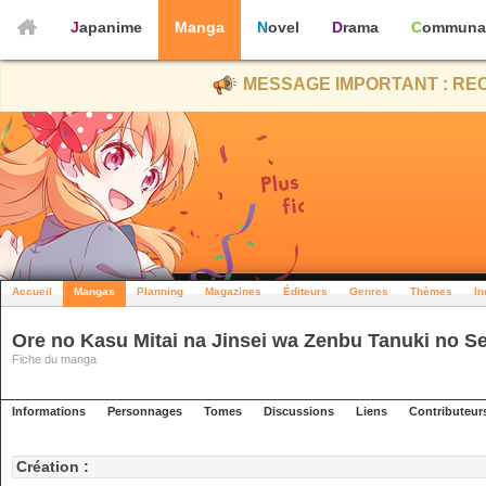
Japanime
Manga
Novel
Drama
Communa
MESSAGE IMPORTANT : REC
Accueil
Mangas
Planning
Magazines
Éditeurs
Genres
Thèmes
In
Ore no Kasu Mitai na Jinsei wa Zenbu Tanuki no Se
Fiche du manga
Informations
Personnages
Tomes
Discussions
Liens
Contributeur
Création :