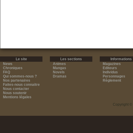
Le site
Les sections
Informations
News
Animes
Magazines
Chroniques
Mangas
Editeurs
FAQ
Novels
Individus
Qui sommes-nous ?
Dramas
Personnages
Nos partenaires
Règlement
Faites-nous connaitre
Nous contacter
Nous soutenir
Mentions légales
Copyright ©