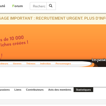
uté
Forum
AGE IMPORTANT : RECRUTEMENT URGENT. PLUS D'INF
diteurs
Genres
Thèmes
Individus
Personnages
ussions
Liens
Contributeurs
Avis des membres
Statistiques