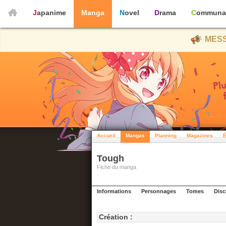
Japanime
Manga
Novel
Drama
Communa
MESS
Accueil
Mangas
Planning
Magazines
É
Tough
Fiche du manga
Informations
Personnages
Tomes
Disc
Création :