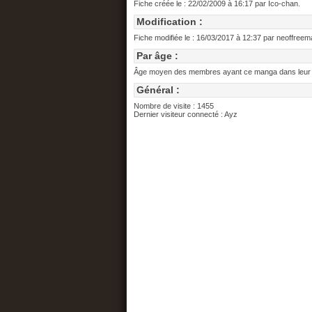
Fiche créée le : 22/02/2009 à 16:17 par Ico-chan.
Modification :
Fiche modifiée le : 16/03/2017 à 12:37 par neoffreem
Par âge :
Âge moyen des membres ayant ce manga dans leur re
Général :
Nombre de visite : 1455
Dernier visiteur connecté : Ayz