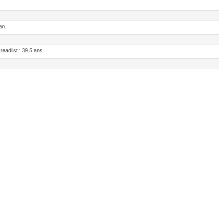
an.
adlist : 39.5 ans.