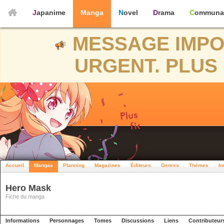
Japanime
Manga
Novel
Drama
Communa
MESSAGE IMPO
URGENT. PLUS 
Accueil
Mangas
Planning
Magazines
Éditeurs
Genres
Thèmes
In
Hero Mask
Fiche du manga
Informations
Personnages
Tomes
Discussions
Liens
Contributeur