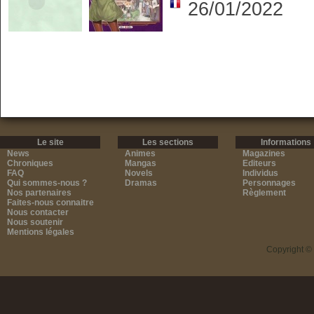
26/01/2022
Le site
Les sections
Informations
News
Animes
Magazines
Chroniques
Mangas
Editeurs
FAQ
Novels
Individus
Qui sommes-nous ?
Dramas
Personnages
Nos partenaires
Règlement
Faites-nous connaitre
Nous contacter
Nous soutenir
Mentions légales
Copyright ©