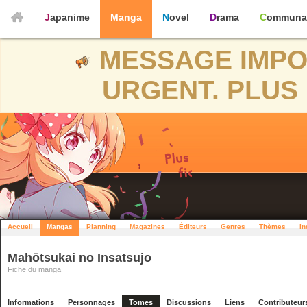
Japanime
Manga
Novel
Drama
Communa
MESSAGE IMPO
URGENT. PLUS 
Accueil
Mangas
Planning
Magazines
Éditeurs
Genres
Thèmes
In
Mahōtsukai no Insatsujo
Fiche du manga
Informations
Personnages
Tomes
Discussions
Liens
Contributeur