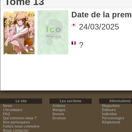
Tome 13
Date de la prem
24/03/2025
?
Le site
Les sections
Informations
News
Animes
Magazines
Chroniques
Mangas
Editeurs
FAQ
Novels
Individus
Qui sommes-nous ?
Dramas
Personnages
Nos partenaires
Règlement
Faites-nous connaitre
Nous contacter