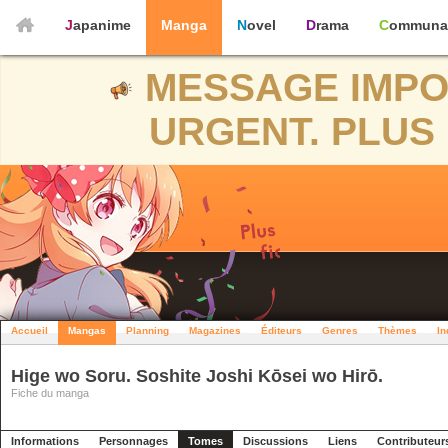
Japanime
Manga
Novel
Drama
Communa
MESSAGE IMPO
URGENT. PLUS 
Accueil
Mangas
Planning
Magazines
Éditeurs
Genres
Thèmes
In
Hige wo Soru. Soshite Joshi Kōsei wo Hirō.
Fiche du manga
Informations
Personnages
Tomes
Discussions
Liens
Contributeur