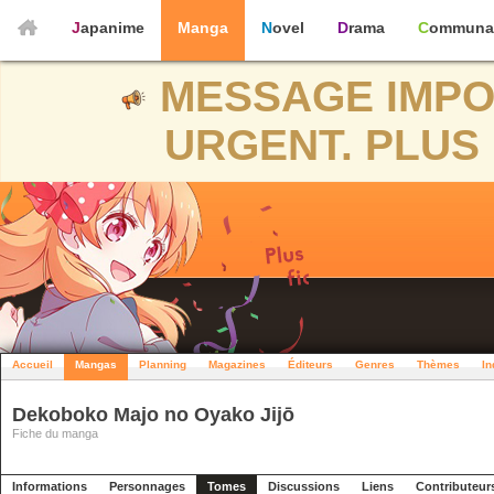
Japanime
Manga
Novel
Drama
Communa
MESSAGE IMPO
URGENT. PLUS 
Accueil
Mangas
Planning
Magazines
Éditeurs
Genres
Thèmes
In
Dekoboko Majo no Oyako Jijō
Fiche du manga
Informations
Personnages
Tomes
Discussions
Liens
Contributeur