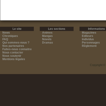
Le site
Les sections
Informations
News
Animes
Magazines
Chroniques
Mangas
Editeurs
FAQ
Novels
Individus
Qui sommes-nous ?
Dramas
Personnages
Nos partenaires
Règlement
Faites-nous connaitre
Nous contacter
Nous soutenir
Mentions légales
Copyright ©