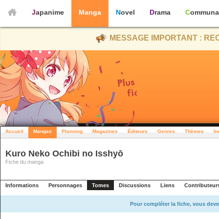
Japanime
Manga
Novel
Drama
Communa
MESSAGE IMPORTANT : REC
Accueil
Mangas
Planning
Magazines
Éditeurs
Genres
Thèmes
In
Kuro Neko Ochibi no Isshyō
Fiche du manga
Informations
Personnages
Tomes
Discussions
Liens
Contributeur
Pour compléter la fiche, vous deve