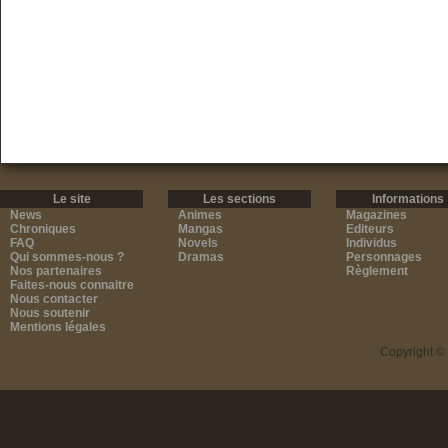
Le site
Les sections
Informations
News
Animes
Magazines
Chroniques
Mangas
Editeurs
FAQ
Novels
Individus
Qui sommes-nous ?
Dramas
Personnages
Nos partenaires
Règlement
Faites-nous connaitre
Nous contacter
Nous soutenir
Mentions légales
Copyright ©