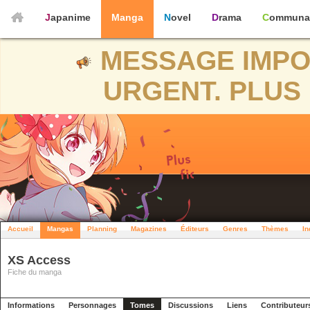
Japanime
Manga
Novel
Drama
Communa
MESSAGE IMPO
URGENT. PLUS 
Accueil
Mangas
Planning
Magazines
Éditeurs
Genres
Thèmes
In
XS Access
Fiche du manga
Informations
Personnages
Tomes
Discussions
Liens
Contributeur