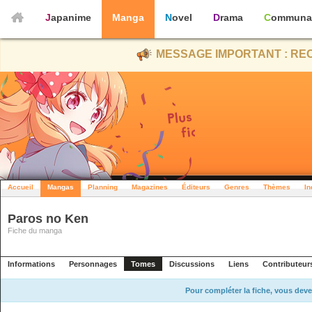
Japanime
Manga
Novel
Drama
Communa
MESSAGE IMPORTANT : REC
Accueil
Mangas
Planning
Magazines
Éditeurs
Genres
Thèmes
In
Paros no Ken
Fiche du manga
Informations
Personnages
Tomes
Discussions
Liens
Contributeur
Pour compléter la fiche, vous deve