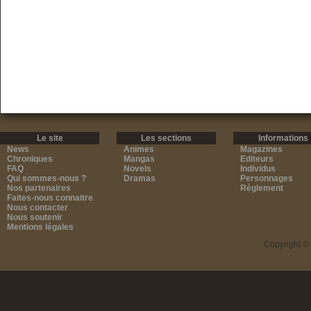
Le site
Les sections
Informations
News
Animes
Magazines
Chroniques
Mangas
Editeurs
FAQ
Novels
Individus
Qui sommes-nous ?
Dramas
Personnages
Nos partenaires
Règlement
Faites-nous connaitre
Nous contacter
Nous soutenir
Mentions légales
Copyright ©