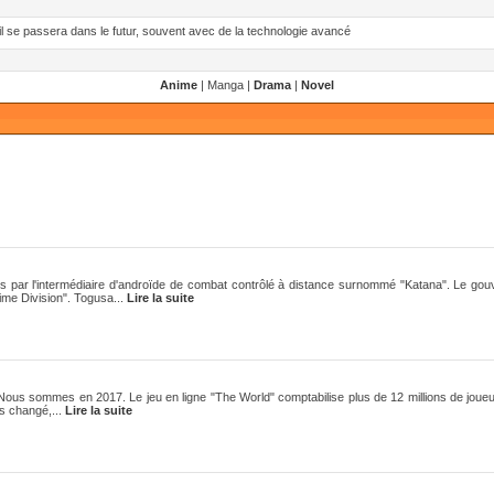
'il se passera dans le futur, souvent avec de la technologie avancé
Anime
| Manga |
Drama
|
Novel
is par l'intermédiaire d'androïde de combat contrôlé à distance surnommé "Katana". Le go
ime Division". Togusa...
Lire la suite
 Nous sommes en 2017. Le jeu en ligne "The World" comptabilise plus de 12 millions de joueu
as changé,...
Lire la suite