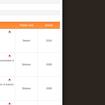
Public visé
Année
Seinen
2019
uvernement a
Shōnen
2009
rs à travers
Shōnen
2006