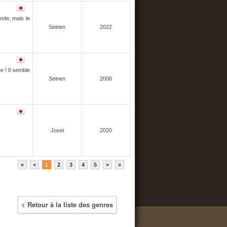
onde, mais le
Seinen
2022
e ! Il semble
Seinen
2006
Josei
2020
«
<
1
2
3
4
5
>
»
< Retour à la liste des genres