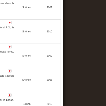
tres dans la
Shōnen
2007
rld R:X, le
Shōnen
2010
s deux héros,
Shōnen
2002
able tragédie
Shōnen
2006
ar le passé,
Seinen
2012