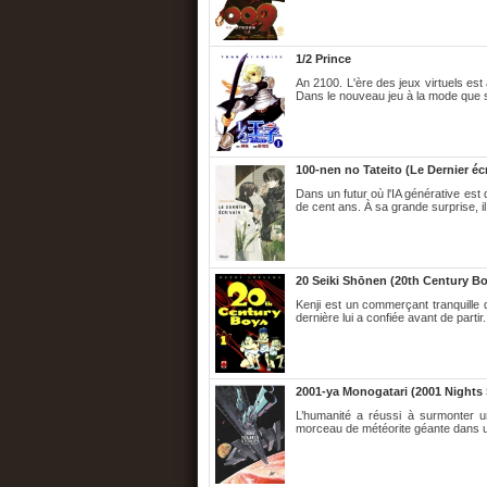
1/2 Prince
An 2100. L'ère des jeux virtuels est a
Dans le nouveau jeu à la mode que s
100-nen no Tateito (Le Dernier écr
Dans un futur où l'IA générative est
de cent ans. À sa grande surprise, il
20 Seiki Shōnen (20th Century B
Kenji est un commerçant tranquille q
dernière lui a confiée avant de partir.
2001-ya Monogatari (2001 Nights 
L’humanité a réussi à surmonter un
morceau de météorite géante dans u