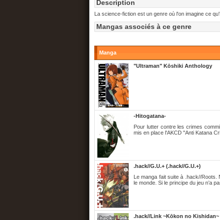
Description
La science-fiction est un genre où l'on imagine ce qu
Mangas associés à ce genre
Manga
"Ultraman" Kōshiki Anthology
-Hitogatana-
Pour lutter contre les crimes comm
mis en place l'AKCD "Anti Katana Cr
.hack//G.U.+ (.hack//G.U.+)
Le manga fait suite à .hack//Roots.
le monde. Si le principe du jeu n’a p
.hack//Link ~Kōkon no Kishidan~