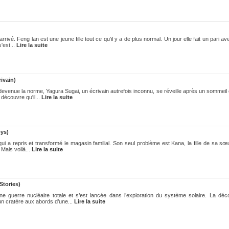
rrivé. Feng lan est une jeune fille tout ce qu'il y a de plus normal. Un jour elle fait un pari av
'est...
Lire la suite
ivain)
 devenue la norme, Yagura Sugai, un écrivain autrefois inconnu, se réveille après un sommei
 découvre qu'il...
Lire la suite
oys)
ui a repris et transformé le magasin familial. Son seul problème est Kana, la fille de sa sœ
 Mais voilà...
Lire la suite
Stories)
e guerre nucléaire totale et s’est lancée dans l’exploration du système solaire. La déc
n cratère aux abords d’une...
Lire la suite