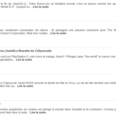
a fin de .hack//G.U., Tokio Kuryū est un étudiant normal, c'est un joueur comme les au
 World R:X". Jusqu'à ce...
Lire la suite
pas seulement camarades de classe : ils partagent une passion commune pour The Wo
ect Corporation. Mais leur routine...
Lire la suite
su (.hack//Le Bracelet du Crépuscule)
rti sur PlayStation II, voici venu le manga .Hack// ! Plongez dans "the world" et suivez no
égendaires...
Lire la suite
 Crépuscule .hack//XXXX raconte le destin de Kite et Orca. La vie de Kite devient une vérit
ière fois au...
Lire la suite
)
ristes perpétrées en continu ont plongé le monde dans l'anxiété et la confusion. Comme p
ent faire face à cette...
Lire la suite