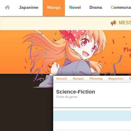
Japanime
Manga
Novel
Drama
Communa
MESS
Accueil
Mangas
Planning
Magazines
É
Science-Fiction
Fiche de genre