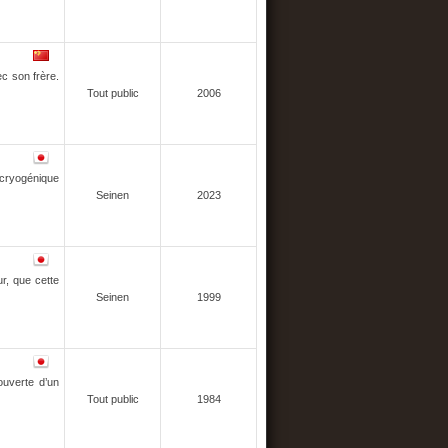
ec son frère.
Tout public
2006
l cryogénique
Seinen
2023
ur, que cette
Seinen
1999
ouverte d’un
Tout public
1984