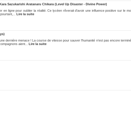
Kara Sazukarishi Aratanaru Chikara (Level Up Disaster - Divine Power)
 en ligne pour oublier la réalité. Ce lycéen rêverait d'avoir une influence positive sur le m
pourtant,...
Lire la suite
ys)
i une dernière menace ! La course de vitesse pour sauver l’humanité n’est pas encore terminé
s compagnons aient...
Lire la suite