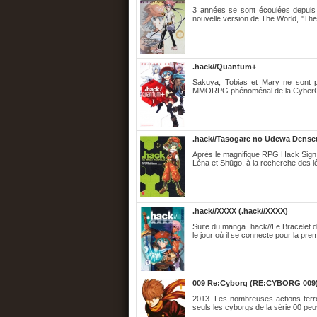
3 années se sont écoulées depuis l
nouvelle version de The World, "The
.hack//Quantum+
Sakuya, Tobias et Mary ne sont 
MMORPG phénoménal de la CyberConn
.hack//Tasogare no Udewa Denset
Après le magnifique RPG Hack Sign so
Léna et Shūgo, à la recherche des l
.hack//XXXX (.hack//XXXX)
Suite du manga .hack//Le Bracelet du
le jour où il se connecte pour la prem
009 Re:Cyborg (RE:CYBORG 009
2013. Les nombreuses actions terro
seuls les cyborgs de la série 00 peuv