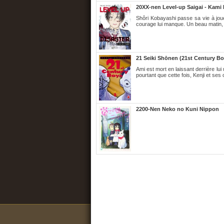
20XX-nen Level-up Saigai - Kami 
Shôri Kobayashi passe sa vie à jouer
courage lui manque. Un beau matin, 
21 Seiki Shōnen (21st Century Bo
Ami est mort en laissant derrière lu
pourtant que cette fois, Kenji et se
2200-Nen Neko no Kuni Nippon