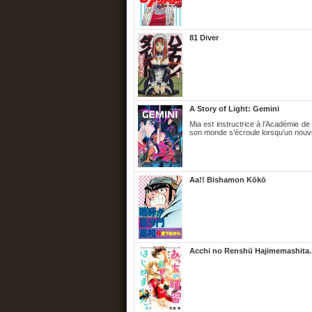
81 Diver
A Story of Light: Gemini
Mia est instructrice à l’Académie de
son monde s’écroule lorsqu’un nouve
Aa!! Bishamon Kōkō
Acchi no Renshū Hajimemashita.