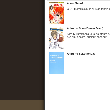
Ace o Nerae!
OKA Hiromi rejoint le club de tennis 
Ahiru no Sora (Dream Team)
Sora Kurumatani a tous les atouts pou
bon aux shoots, dribleur, passeur… 
Ahiru no Sora the Day