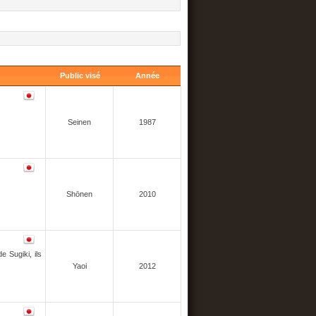
Public visé
Année
Seinen
1987
Shōnen
2010
e Sugiki, ils
Yaoi
2012