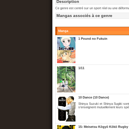
Description
Ce genre est centré sur un sport réel ou une déformat
Mangas associés à ce genre
Manga
1 Pound no Fukuin
1/11
10 Dance (10 Dance)
Shinya Suzuki et Shinya Sugiki sont
s’enseignent mutuellement leurs spéc
15: Meisetsu Kōgyō Kōkō Rugby