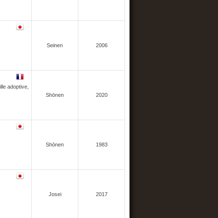
Seinen
2006
lle adoptive,
Shōnen
2020
Shōnen
1983
Josei
2017