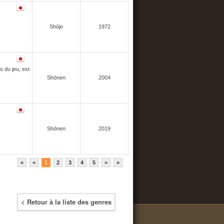
Shōjo
1972
s du jeu, est
Shōnen
2004
Shōnen
2019
«
<
1
2
3
4
5
>
»
< Retour à la liste des genres