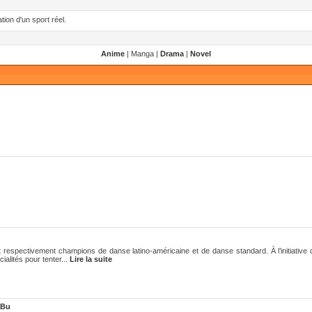
ion d'un sport réel.
Anime
| Manga |
Drama
|
Novel
 respectivement champions de danse latino-américaine et de danse standard. À l’initiative d
ialités pour tenter...
Lire la suite
 Bu