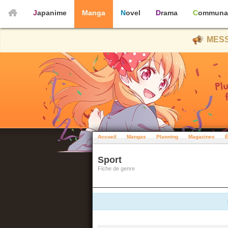
Japanime
Manga
Novel
Drama
Communa
MESS
Accueil
Mangas
Planning
Magazines
É
Sport
Fiche de genre