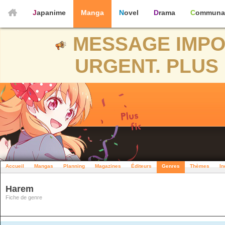
Japanime
Manga
Novel
Drama
Communa
MESSAGE IMPO
URGENT. PLUS 
Accueil
Mangas
Planning
Magazines
Éditeurs
Genres
Thèmes
In
Harem
Fiche de genre