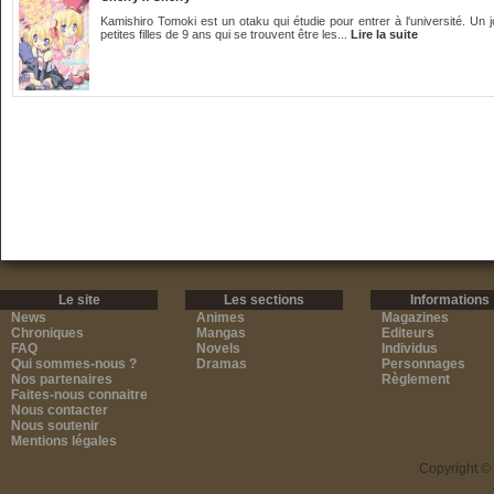
Kamishiro Tomoki est un otaku qui étudie pour entrer à l'université. Un j
petites filles de 9 ans qui se trouvent être les...
Lire la suite
Le site
Les sections
Informations
News
Animes
Magazines
Chroniques
Mangas
Editeurs
FAQ
Novels
Individus
Qui sommes-nous ?
Dramas
Personnages
Nos partenaires
Règlement
Faites-nous connaitre
Nous contacter
Nous soutenir
Mentions légales
Copyright ©