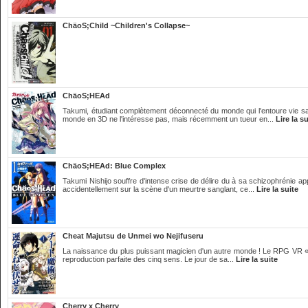
ChäoS;Child ~Children's Collapse~
ChäoS;HEAd
Takumi, étudiant complètement déconnecté du monde qui l'entoure vie sa
monde en 3D ne l'intéresse pas, mais récemment un tueur en...
Lire la su
ChäoS;HEAd: Blue Complex
Takumi Nishijo souffre d'intense crise de délire du à sa schizophrénie a
accidentellement sur la scène d'un meurtre sanglant, ce...
Lire la suite
Cheat Majutsu de Unmei wo Nejifuseru
La naissance du plus puissant magicien d'un autre monde ! Le RPG VR « Il
reproduction parfaite des cinq sens. Le jour de sa...
Lire la suite
Cherry x Cherry