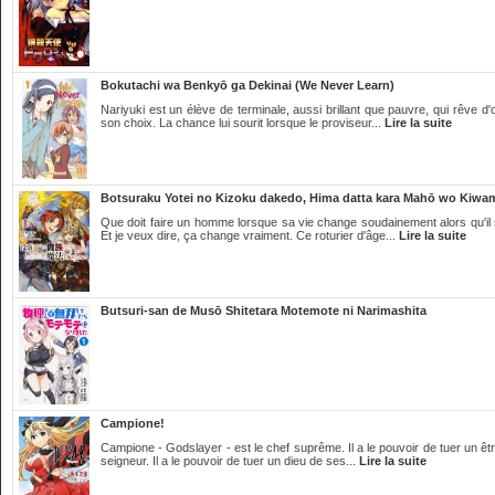
Bokutachi wa Benkyō ga Dekinai (We Never Learn)
Nariyuki est un élève de terminale, aussi brillant que pauvre, qui rêve d
son choix. La chance lui sourit lorsque le proviseur...
Lire la suite
Botsuraku Yotei no Kizoku dakedo, Hima datta kara Mahō wo Kiwam
Que doit faire un homme lorsque sa vie change soudainement alors qu'il
Et je veux dire, ça change vraiment. Ce roturier d'âge...
Lire la suite
Butsuri-san de Musō Shitetara Motemote ni Narimashita
Campione!
Campione - Godslayer - est le chef suprême. Il a le pouvoir de tuer un êtr
seigneur. Il a le pouvoir de tuer un dieu de ses...
Lire la suite